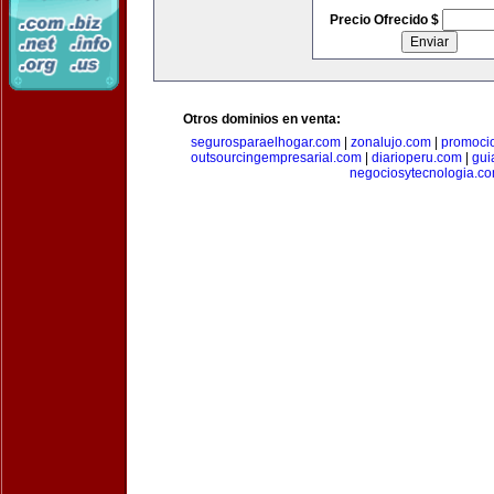
Precio Ofrecido $
Otros dominios en venta:
segurosparaelhogar.com
|
zonalujo.com
|
promoci
outsourcingempresarial.com
|
diarioperu.com
|
gui
negociosytecnologia.c