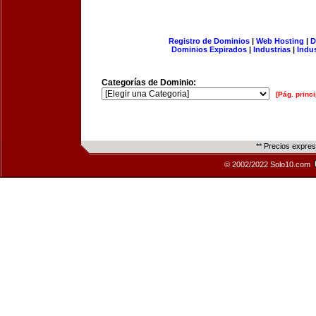
Registro de Dominios
|
Web Hosting
|
D
Dominios Expirados
|
Industrias
|
Indu
Categorías de Dominio:
[Pág. princi
** Precios expre
© 2002/2022 Solo10.com