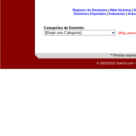
Registro de Dominios
|
Web Hosting
|
D
Dominios Expirados
|
Industrias
|
Indu
Categorías de Dominio:
[Pág. princi
** Precios expre
© 2002/2022 Solo10.com