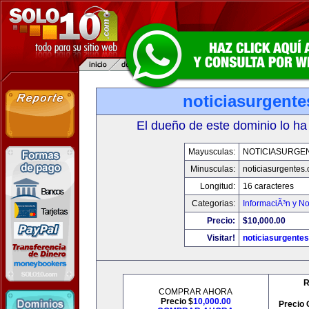
noticiasurgent
El dueño de este dominio lo ha
Mayusculas:
NOTICIASURGE
Minusculas:
noticiasurgentes
Longitud:
16 caracteres
Categorias:
InformaciÃ³n y No
Precio:
$10,000.00
Visitar!
noticiasurgente
R
COMPRAR AHORA
Precio $
10,000.00
Precio 