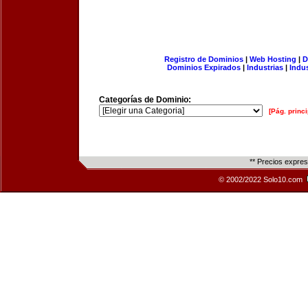
Registro de Dominios
|
Web Hosting
|
D
Dominios Expirados
|
Industrias
|
Indu
Categorías de Dominio:
[Pág. princi
** Precios expre
© 2002/2022 Solo10.com