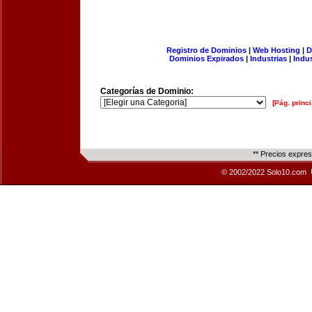
Registro de Dominios
|
Web Hosting
|
D
Dominios Expirados
|
Industrias
|
Indu
Categorías de Dominio:
[Pág. princi
** Precios expre
© 2002/2022 Solo10.com