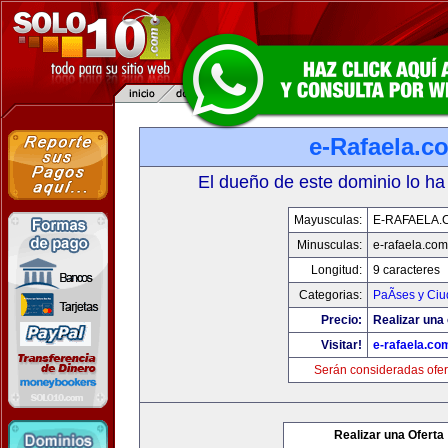
e-Rafaela.c
El dueño de este dominio lo ha
Mayusculas:
E-RAFAELA.
Minusculas:
e-rafaela.com
Longitud:
9 caracteres
Categorias:
PaÃ­ses y Ci
Precio:
Realizar una 
Visitar!
e-rafaela.co
Serán consideradas ofer
Realizar una Oferta