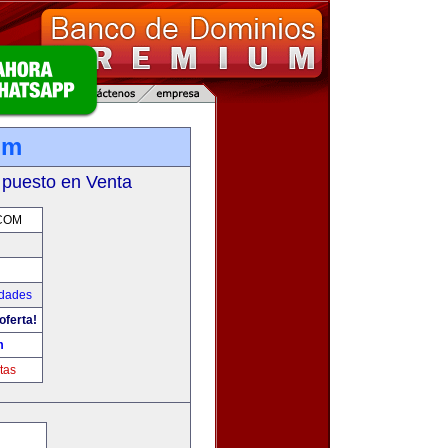
om
 puesto en Venta
COM
udades
oferta!
m
tas