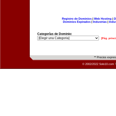
Registro de Dominios
|
Web Hosting
|
D
Dominios Expirados
|
Industrias
|
Indu
Categorías de Dominio:
[Pág. princi
** Precios expre
© 2002/2022 Solo10.com