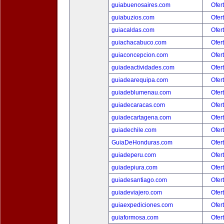
guiabuenosaires.com
Ofer
guiabuzios.com
Ofer
guiacaldas.com
Ofer
guiachacabuco.com
Ofer
guiaconcepcion.com
Ofer
guiadeactividades.com
Ofer
guiadearequipa.com
Ofer
guiadeblumenau.com
Ofer
guiadecaracas.com
Ofer
guiadecartagena.com
Ofer
guiadechile.com
Ofer
GuiaDeHonduras.com
Ofer
guiadeperu.com
Ofer
guiadepiura.com
Ofer
guiadesantiago.com
Ofer
guiadeviajero.com
Ofer
guiaexpediciones.com
Ofer
guiaformosa.com
Ofer