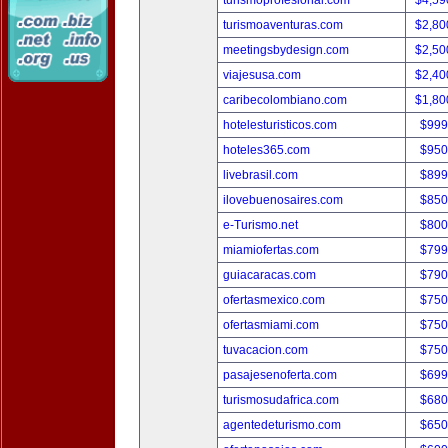
turismoprofesional.com
$4,59
turismoaventuras.com
$2,80
meetingsbydesign.com
$2,50
viajesusa.com
$2,40
caribecolombiano.com
$1,80
hotelesturisticos.com
$999
hoteles365.com
$950
livebrasil.com
$899
ilovebuenosaires.com
$850
e-Turismo.net
$800
miamiofertas.com
$799
guiacaracas.com
$790
ofertasmexico.com
$750
ofertasmiami.com
$750
tuvacacion.com
$750
pasajesenoferta.com
$699
turismosudafrica.com
$680
agentedeturismo.com
$650