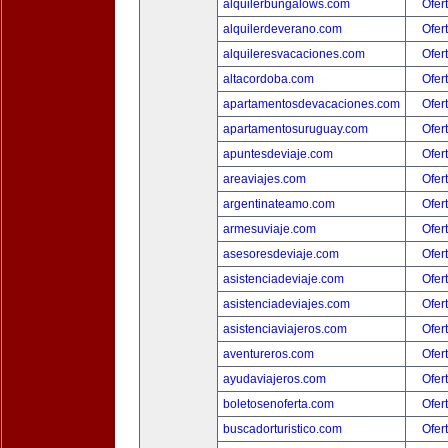
alquilerbungalows.com
Ofer
alquilerdeverano.com
Ofer
alquileresvacaciones.com
Ofer
altacordoba.com
Ofer
apartamentosdevacaciones.com
Ofer
apartamentosuruguay.com
Ofer
apuntesdeviaje.com
Ofer
areaviajes.com
Ofer
argentinateamo.com
Ofer
armesuviaje.com
Ofer
asesoresdeviaje.com
Ofer
asistenciadeviaje.com
Ofer
asistenciadeviajes.com
Ofer
asistenciaviajeros.com
Ofer
aventureros.com
Ofer
ayudaviajeros.com
Ofer
boletosenoferta.com
Ofer
buscadorturistico.com
Ofer