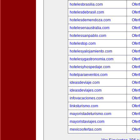
hotelesbrasilia.com
Ofer
hotelesdebrasil.com
Ofer
hotelesdemendoza.com
Ofer
hotelesenaustralia.com
Ofer
hotelessanpablo.com
Ofer
hotelestop.com
Ofer
hotelesyalojamiento.com
Ofer
hotelesygastronomia.com
Ofer
hotelesyhospedaje.com
Ofer
hotelparaeventos.com
Ofer
ideasdeviaje.com
Ofer
ideasdeviajes.com
Ofer
infovacaciones.com
Ofer
linksturismo.com
Ofer
mayoristadeturismo.com
Ofer
mayoristaviajes.com
Ofer
mexicoofertas.com
Ofer