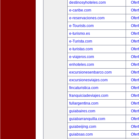
destinosyhoteles.com
Ofer
e-caribe.com
Ofer
e-reservaciones.com
Ofer
e-Tourists.com
Ofer
e-turismo.es
Ofer
e-Turista.com
Ofer
e-turistas.com
Ofer
e-viajeros.com
Ofer
enhoteles.com
Ofer
excursionesenbarco.com
Ofer
excursionesviajes.com
Ofer
fincaturistica.com
Ofer
franquiciadeviajes.com
Ofer
fullargentina.com
Ofer
guiabaires.com
Ofer
guiabarranquilla.com
Ofer
guiabeijing.com
Ofer
guiabsas.com
Ofer