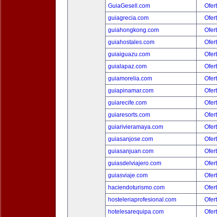
GuiaGesell.com
Ofer
guiagrecia.com
Ofer
guiahongkong.com
Ofer
guiahostales.com
Ofer
guiaiguazu.com
Ofer
guialapaz.com
Ofer
guiamorelia.com
Ofer
guiapinamar.com
Ofer
guiarecife.com
Ofer
guiaresorts.com
Ofer
guiarivieramaya.com
Ofer
guiasanjose.com
Ofer
guiasanjuan.com
Ofer
guiasdelviajero.com
Ofer
guiasviaje.com
Ofer
haciendoturismo.com
Ofer
hosteleriaprofesional.com
Ofer
hotelesarequipa.com
Ofer