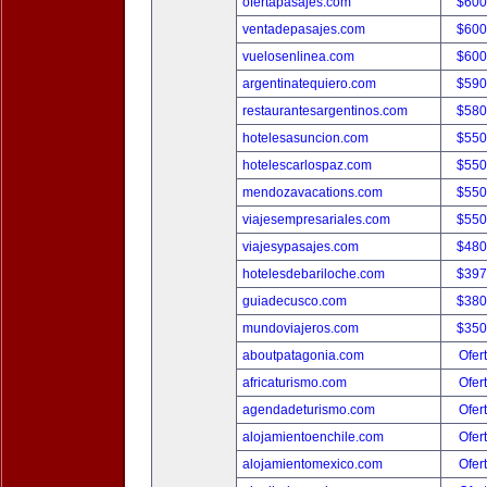
ofertapasajes.com
$600
ventadepasajes.com
$600
vuelosenlinea.com
$600
argentinatequiero.com
$590
restaurantesargentinos.com
$580
hotelesasuncion.com
$550
hotelescarlospaz.com
$550
mendozavacations.com
$550
viajesempresariales.com
$550
viajesypasajes.com
$480
hotelesdebariloche.com
$397
guiadecusco.com
$380
mundoviajeros.com
$350
aboutpatagonia.com
Ofer
africaturismo.com
Ofer
agendadeturismo.com
Ofer
alojamientoenchile.com
Ofer
alojamientomexico.com
Ofer