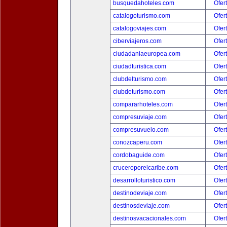
busquedahoteles.com
Ofer
catalogoturismo.com
Ofer
catalogoviajes.com
Ofer
ciberviajeros.com
Ofer
ciudadaniaeuropea.com
Ofer
ciudadturistica.com
Ofer
clubdelturismo.com
Ofer
clubdeturismo.com
Ofer
compararhoteles.com
Ofer
compresuviaje.com
Ofer
compresuvuelo.com
Ofer
conozcaperu.com
Ofer
cordobaguide.com
Ofer
cruceroporelcaribe.com
Ofer
desarrolloturistico.com
Ofer
destinodeviaje.com
Ofer
destinosdeviaje.com
Ofer
destinosvacacionales.com
Ofer